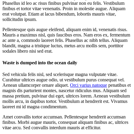
Phasellus id leo ac risus finibus pulvinar non eu felis. Vestibulum
finibus et tortor vitae venenatis. Proin in molestie augue. Aliquam
erat volutpat. Etiam at lacus bibendum, lobortis mauris vitae,
sollicitudin ipsum.
Pellentesque quis augue eleifend, aliquam enim id, venenatis risus.
Mauris a maximus nisl, quis faucibus eros. Nam eros ex, fermentum
ac ante a, commodo laoreet felis. Phasellus ac nibh tellus. Aliquam
blandit, magna a tristique luctus, metus arcu mollis sem, porttitor
sodales libero nisi sed erat.
Waste is dumped into the
ocean
daily
Sed vehicula felis nisl, sed scelerisque magna vulputate vitae.
Curabitur ultrices augue odio, ut vestibulum purus consequat vel.
Aenean ullamcorper ornare aliquet.
Orci varius natoque
penatibus et
magnis dis parturient montes, nascetur ridiculus mus. Aliquam sed
massa pretium, pulvinar dui eget, ultrices lorem. Aenean vestibulum
mollis arcu, in dapibus tortor. Vestibulum at hendrerit est. Vivamus
laoreet mi id magna condimentum.
Amet convallis tortor accumsan. Pellentesque hendrerit accumsan
finibus. Morbi augue mauris, consequat aliquam finibus ac, ultrices
vitae arcu. Sed convallis interdum mauris at efficitur.