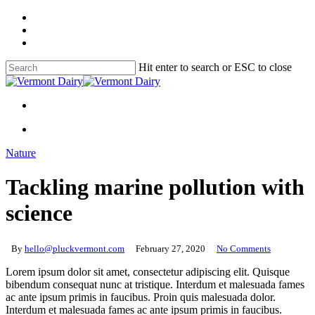
Skip
facebook
to
youtube
main
instagram
content
Hit enter to search or ESC to close
Close
Search
Menu
Menu
Nature
Tackling marine pollution with
science
By
hello@pluckvermont.com
February 27, 2020
No Comments
Lorem ipsum dolor sit amet, consectetur adipiscing elit. Quisque
bibendum consequat nunc at tristique. Interdum et malesuada fames
ac ante ipsum primis in faucibus. Proin quis malesuada dolor.
Interdum et malesuada fames ac ante ipsum primis in faucibus.