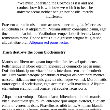
“We must understand the Cosmos as it is and not
confuse how it is with how we wish it to be. The
universe seems neither benign nor hostile, merely
indifferent.”
Praesent a arcu in nisl dictum accumsan nec ut ligula. Maecenas in
sollicitudin ex, at aliquam mi. Nullam rutrum consequat ipsum, eget
tincidunt dui lacinia ut. Vestibulum semper lobortis lectus, laoreet
fermentum tortor. Donec lectus elit, dignissim feugiat feugiat sed,
aliquet vitae orci.
Aliquam sed purus lectus
.
Trash destroys the ocean biochemistry
Mauris nec libero nec quam imperdiet ultricies vel quis metus.
Pellentesque in libero eget mi scelerisque commodo nec in nunc.
Duis tincidunt, ipsum vitae lobortis interdum, sem arcu hendrerit
nisi, Orci varius natoque penatibus et magnis dis parturient montes,
nascetur ridiculus mus quis gravida nisl neque vel nisl. Morbi mattis
tortor eget nisl scelerisque, eget accumsan velit maximus. Aliquam
elementum erat non nisl ornare, vel sodales lacus porta.
Aliquam erat volutpat. Etiam at lacus bibendum, lobortis mauris
vitae, sollicitudin ipsum. Pellentesque quis augue eleifend, aliquam
enim id, venenatis risus. Phasellus ac nibh tellus. Aliquam blandit,
magna a tristique luctus, metus arcu mollis sem, porttitor sodales